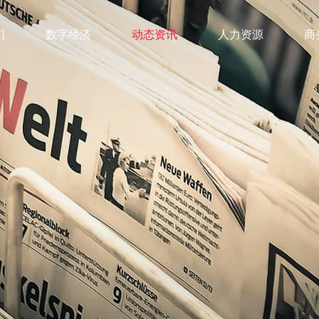
们
数字经济
动态资讯
人力资源
商
济
动态资讯
人力资
字用工云
新闻中心
人才理念
字营销云
行业资讯
员工风采
字物流云
媒体聚焦